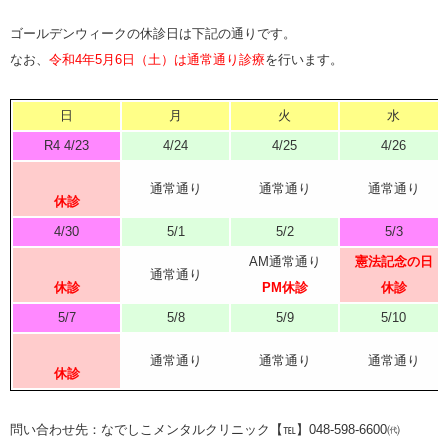
ゴールデンウィークの休診日は下記の通りです。
なお、
令和4年5月6日（土）は通常通り診療
を行います。
日
月
火
水
R4 4/23
4/24
4/25
4/26
通常通り
通常通り
通常通り
休診
4/30
5/1
5/2
5/3
AM通常通り
憲法記念の日
通常通り
休診
PM休診
休診
5/7
5/8
5/9
5/10
通常通り
通常通り
通常通り
休診
問い合わせ先：なでしこメンタルクリニック【℡】048-598-6600㈹