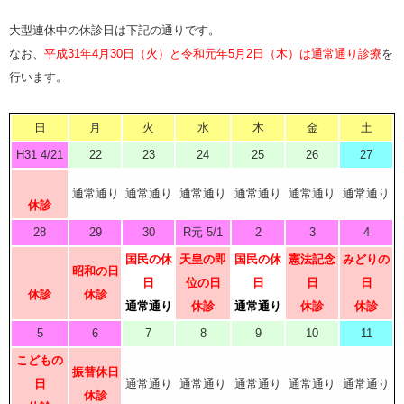
大型連休中の休診日は下記の通りです。
なお、
平成31年4月30日（火）と令和元年5月2日（木）は通常通り診療
を
行います。
日
月
火
水
木
金
土
H31 4/21
22
23
24
25
26
27
通常通り
通常通り
通常通り
通常通り
通常通り
通常通り
休診
28
29
30
R元 5/1
2
3
4
国民の休
天皇の即
国民の休
憲法記念
みどりの
昭和の日
日
位の日
日
日
日
休診
休診
通常通り
休診
通常通り
休診
休診
5
6
7
8
9
10
11
こどもの
振替休日
日
通常通り
通常通り
通常通り
通常通り
通常通り
休診