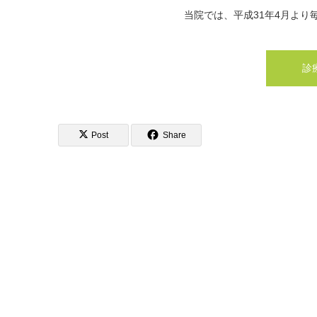
当院では、平成31年4月より
診
Post
Share