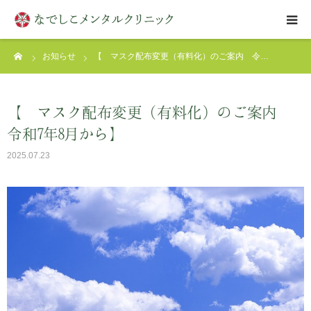
ーム
お知らせ
【 マスク配布変更（有料化）のご案内 令…
はじめての方へ
クリニックについて
【 マスク配布変更（有料化）のご案内
令和7年8月から】
診療案内
2025.07.23
アクセス
お問い合わせ