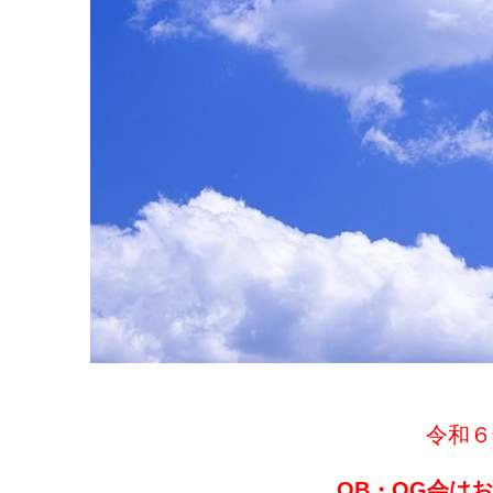
令和６
OB・OG会は