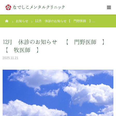
ーム
お知らせ
12月 休診のお知らせ 【 門野医師 】…
はじめての方へ
クリニックについて
12月 休診のお知らせ 【 門野医師 】
【 牧医師 】
診療案内
2025.11.21
アクセス
お問い合わせ