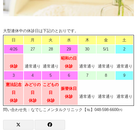
大型連休中の休診日は下記のとおりです。
日
月
火
水
木
金
土
4/26
27
28
29
30
5/1
2
昭和の日
休診
通常通り
通常通り
休診
通常通り
通常通り
通常通り
3
4
5
6
7
8
9
憲法記念
みどりの
こどもの
振替休日
日
日
日
休診
通常通り
通常通り
通常通り
休診
休診
休診
問い合わせ先：なでしこメンタルクリニック【℡】048-598-6600㈹