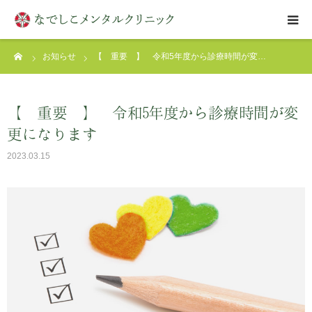
ーム
お知らせ
【 重要 】 令和5年度から診療時間が変…
はじめての方へ
クリニックについて
【 重要 】 令和5年度から診療時間が変
更になります
診療案内
2023.03.15
アクセス
お問い合わせ