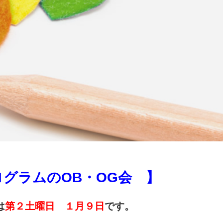
グラムのOB・OG会 】
は
第２土曜日
１月９日
です。