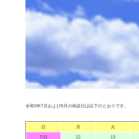
令和3年7月および8月の休診日は以下のとおりです。
日
月
火
7/11
12
13