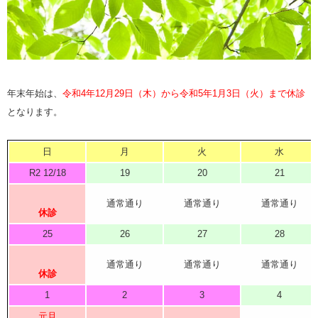
年末年始は、
令和4年12月29日（木）から令和5年1月3日（火）まで休診
となります。
日
月
火
水
R2 12/18
19
20
21
通常通り
通常通り
通常通り
休診
25
26
27
28
通常通り
通常通り
通常通り
休診
1
2
3
4
元旦