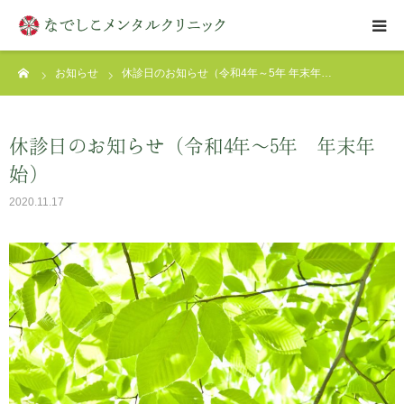
ーム
お知らせ
休診日のお知らせ（令和4年～5年 年末年…
はじめての方へ
クリニックについて
休診日のお知らせ（令和4年～5年 年末年
始）
診療案内
2020.11.17
アクセス
お問い合わせ